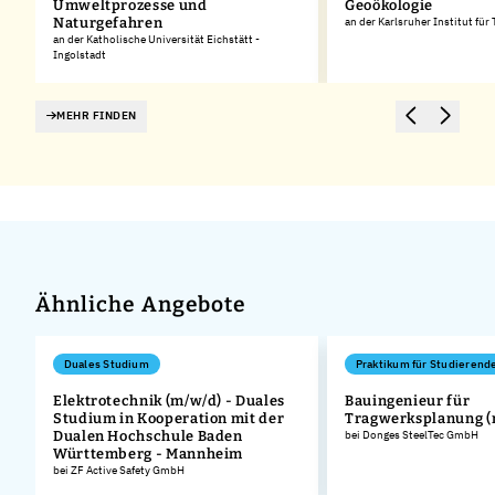
Umweltprozesse und
Geoökologie
Naturgefahren
an der Karlsruher Institut für
an der Katholische Universität Eichstätt -
Ingolstadt
MEHR FINDEN
Ähnliche Angebote
Duales Studium
Praktikum für Studierend
Elektrotechnik (m/w/d) - Duales
Bauingenieur für
Studium in Kooperation mit der
Tragwerksplanung (
Dualen Hochschule Baden
bei Donges SteelTec GmbH
Württemberg - Mannheim
bei ZF Active Safety GmbH