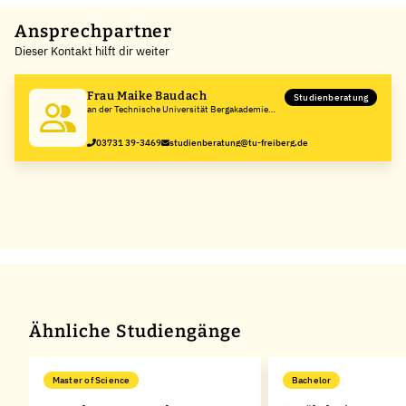
+
Ansprechpartner
Dieser Kontakt hilft dir weiter
−
Frau Maike Baudach
Studienberatung
an der Technische Universität Bergakademie
Freiberg
03731 39-3469
studienberatung@tu-freiberg.de
Ähnliche Studiengänge
Master of Science
Bachelor