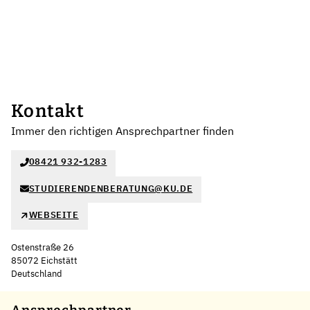
Kontakt
Immer den richtigen Ansprechpartner finden
08421 932-1283
STUDIERENDENBERATUNG@KU.DE
WEBSEITE
Ostenstraße 26
85072 Eichstätt
Deutschland
Leaflet
|
©
OpenStreetMap
,
+