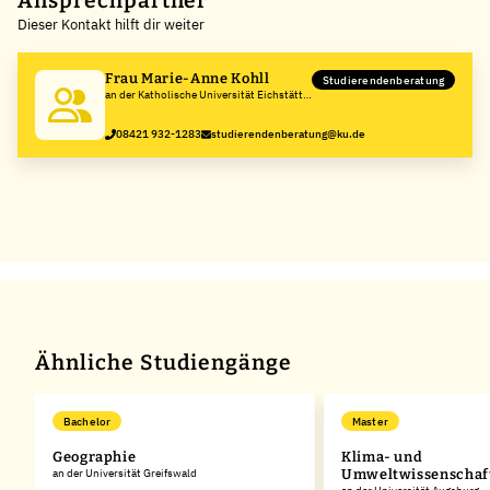
Ansprechpartner
Dieser Kontakt hilft dir weiter
−
Frau Marie-Anne Kohll
Studierendenberatung
an der Katholische Universität Eichstätt -
Ingolstadt
08421 932-1283
studierendenberatung@ku.de
Ähnliche Studiengänge
Bachelor
Master
Geographie
Klima- und
an der Universität Greifswald
Umweltwissenschaf