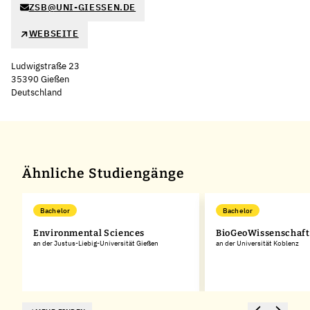
ZSB@UNI-GIESSEN.DE
WEBSEITE
Ludwigstraße 23
35390 Gießen
Deutschland
Leaflet
|
©
OpenStreetMap
,
+
−
Ähnliche Studiengänge
Bachelor
Bachelor
Environmental Sciences
BioGeoWissenschaf
an der Justus-Liebig-Universität Gießen
an der Universität Koblenz