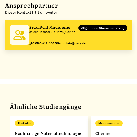
+
Ansprechpartner
Dieser Kontakt hilft dir weiter
−
Frau Pohl Madeleine
Allgemeine Studienberatung
an der Hochschule Zittau/Görlitz
03583 612-3055
stud.info@hszg.de
Ähnliche Studiengänge
Bachelor
Monobachelor
Nachhaltige Materialtechnologie
Chemie