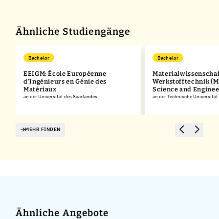
−
Ähnliche Studiengänge
Bachelor
Bachelor
EEIGM: École Européenne
Materialwissenscha
d'Ingénieurs en Génie des
Werkstofftechnik (M
Matériaux
Science and Enginee
an der Universität des Saarlandes
an der Technische Universität
MEHR FINDEN
Ähnliche Angebote