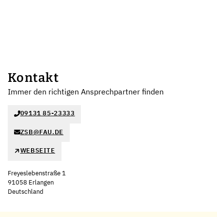
Kontakt
Immer den richtigen Ansprechpartner finden
09131 85-23333
ZSB@FAU.DE
WEBSEITE
Freyeslebenstraße 1
91058 Erlangen
Deutschland
Leaflet
|
©
OpenStreetMap
,
+