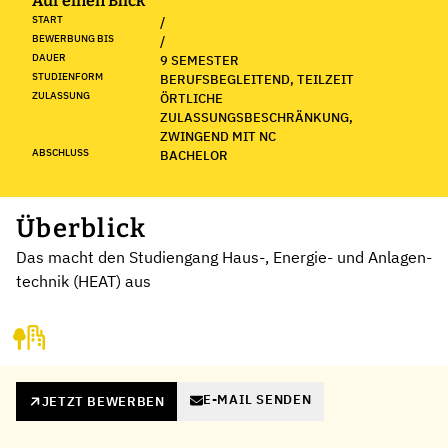
Auf einen Blick
START
/
BEWERBUNG BIS
/
DAUER
9 SEMESTER
STUDIENFORM
BERUFSBEGLEITEND, TEILZEIT
ZULASSUNG
ÖRTLICHE
ZULASSUNGSBESCHRÄNKUNG,
ZWINGEND MIT NC
ABSCHLUSS
BACHELOR
Überblick
Das macht den Studiengang Haus-, Energie- und An­lagen­
technik (HEAT) aus
E-MAIL SENDEN
JETZT BEWERBEN