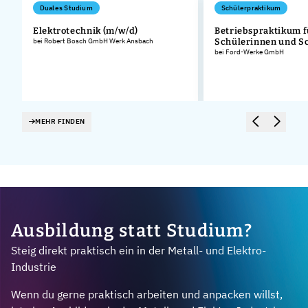
Duales Studium
Schülerpraktikum
Elektrotechnik (m/w/d)
Betriebspraktikum f
bei Robert Bosch GmbH Werk Ansbach
Schülerinnen und S
bei Ford-Werke GmbH
MEHR FINDEN
Ausbildung statt Studium?
Steig direkt praktisch ein in der Metall- und Elektro-
Industrie
Wenn du gerne praktisch arbeiten und anpacken willst,