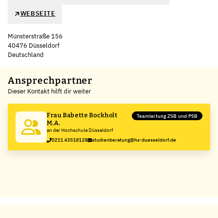
WEBSEITE
Münsterstraße 156
40476 Düsseldorf
Deutschland
Leaflet
|
©
OpenStreetMap
,
+
Ansprechpartner
Dieser Kontakt hilft dir weiter
−
Frau Babette Bockholt
Teamleitung ZSB und PSB
M.A.
an der Hochschule Düsseldorf
0211 43518128
studienberatung@hs-duesseldorf.de