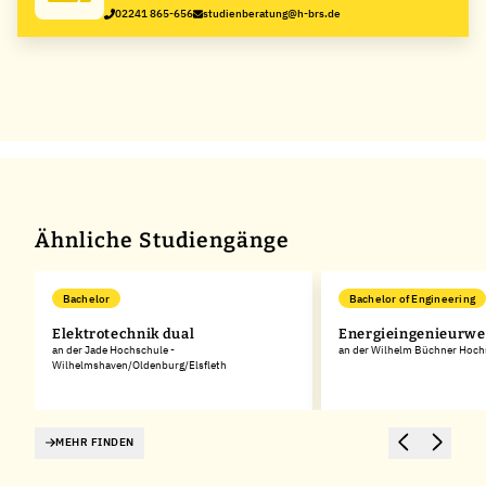
02241 865-656
studienberatung@h-brs.de
Ähnliche Studiengänge
Bachelor
Bachelor of Engineering
Elektrotechnik dual
Energieingenieurwe
an der Jade Hochschule -
an der Wilhelm Büchner Hoch
Wilhelmshaven/Oldenburg/Elsfleth
MEHR FINDEN