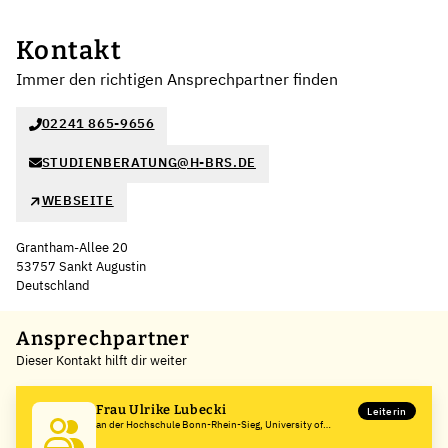
Kontakt
Immer den richtigen Ansprechpartner finden
02241 865-9656
STUDIENBERATUNG@H-BRS.DE
WEBSEITE
Grantham-Allee 20
53757 Sankt Augustin
Deutschland
Leaflet
|
©
OpenStreetMap
,
+
Ansprechpartner
Dieser Kontakt hilft dir weiter
−
Frau Ulrike Lubecki
Leiterin
an der Hochschule Bonn-Rhein-Sieg, University of
Applied Sciences