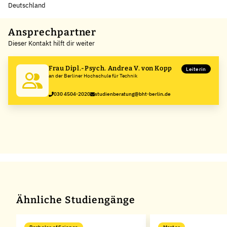
Deutschland
Leaflet
|
©
OpenStreetMap
,
+
Ansprechpartner
Dieser Kontakt hilft dir weiter
−
Frau Dipl.-Psych. Andrea V. von Kopp
Leiterin
an der Berliner Hochschule für Technik
030 4504-2020
studienberatung@bht-berlin.de
Ähnliche Studiengänge