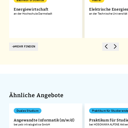
Bachelor of Science
Master
g
Energiewirtschaft
Elektrische Energie
an der Hochschule Darmstadt
an der Technische Universitä
MEHR FINDEN
Ähnliche Angebote
Duales Studium
Praktikum für Studierend
n
Angewandte Informatik (m/w/d)
Praktikum für Stud
bei psb intralogistics GmbH
bei HOSOKAWA ALPINE Aktieng