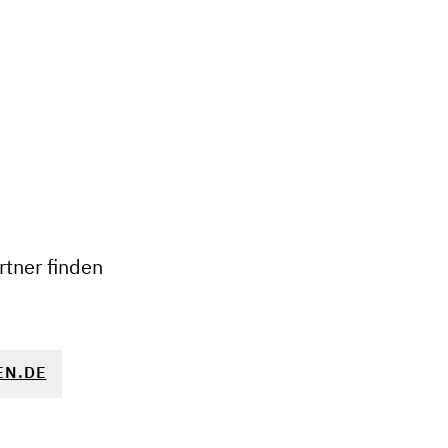
+
−
tner finden
EN.DE