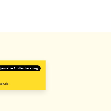
llgemeine Studienberatung
hen.de