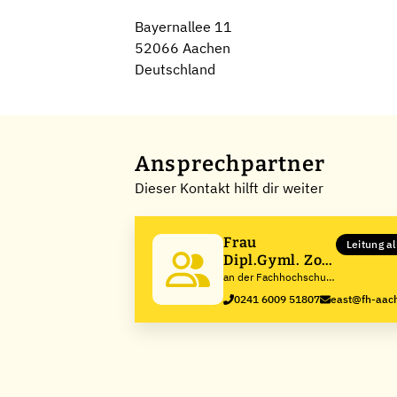
Bayernallee 11
52066 Aachen
Deutschland
Ansprechpartner
Dieser Kontakt hilft dir weiter
Frau
Leitung a
Dipl.Gyml. Zoe
East
an der Fachhochschule
Aachen
0241 6009 51807
east@fh-aac