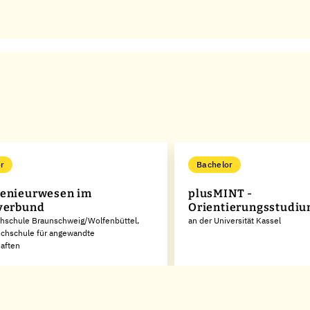
r
Bachelor
enieurwesen im
plusMINT -
verbund
Orientierungsstudi
chschule Braunschweig/Wolfenbüttel,
an der Universität Kassel
ochschule für angewandte
aften