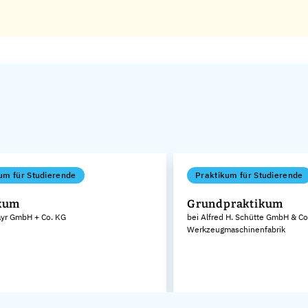
um für Studierende
Praktikum für Studierende
ikum
Grundpraktikum
ayr GmbH + Co. KG
bei Alfred H. Schütte GmbH & Co
Werkzeugmaschinenfabrik