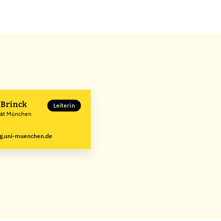
s Brinck
Leiterin
ität München
g.uni-muenchen.de