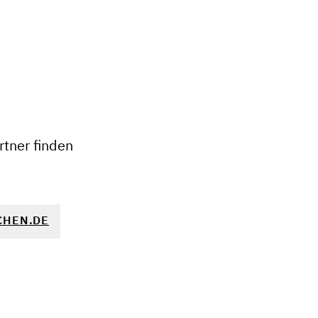
+
−
tner finden
CHEN.DE