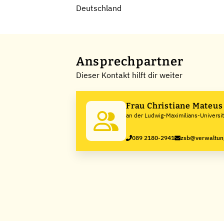
Deutschland
Ansprechpartner
Dieser Kontakt hilft dir weiter
Frau Christiane Mateu
an der Ludwig-Maximilians-Univers
089 2180-2941
zsb@verwaltun