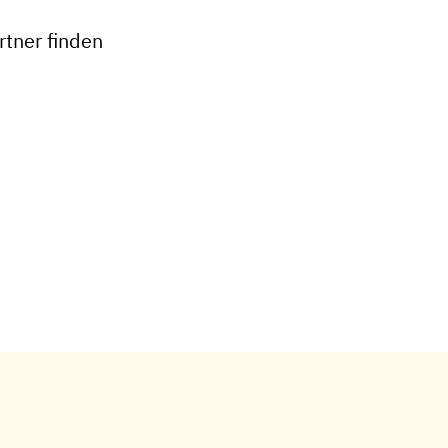
−
tner finden