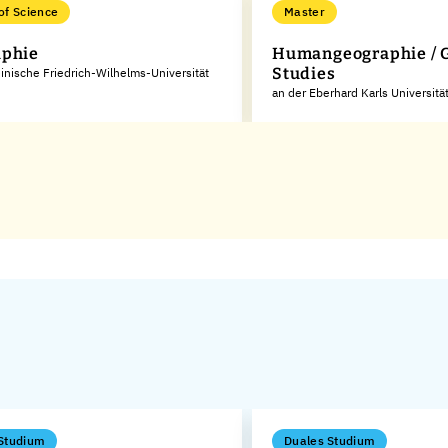
of Science
Master
aphie
Humangeographie / G
Studies
inische Friedrich-Wilhelms-Universität
an der Eberhard Karls Universitä
Studium
Duales Studium