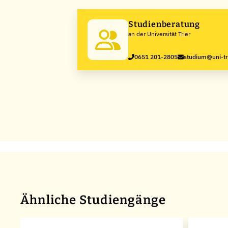
Studienberatung
an der Universität Trier
0651 201-2805
studium@uni-tr
Ähnliche Studiengänge