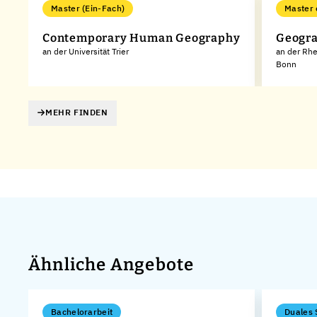
Master (Ein-Fach)
Master 
Contemporary Human Geography
Geogr
an der Universität Trier
an der Rhe
Bonn
MEHR FINDEN
Ähnliche Angebote
Bachelorarbeit
Duales 