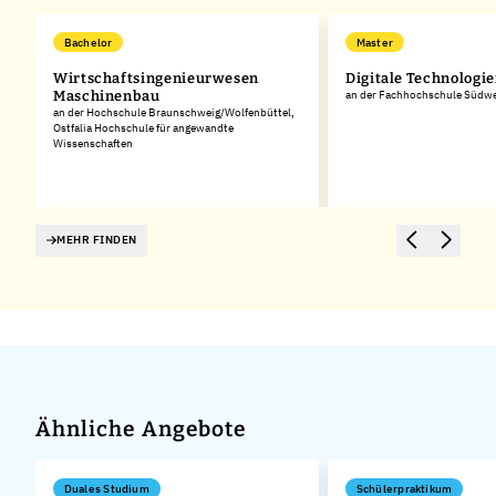
Bachelor
Master
Wirtschaftsingenieurwesen
Digitale Technologi
Maschinenbau
an der Fachhochschule Südwe
an der Hochschule Braunschweig/Wolfenbüttel,
Ostfalia Hochschule für angewandte
Wissenschaften
MEHR FINDEN
Ähnliche Angebote
Duales Studium
Schülerpraktikum