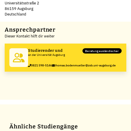
Universitätsstraße 2
86159 Augsburg
Deutschland
Leaflet
|
©
OpenStreetMap
,
+
Ansprechpartner
Dieser Kontakt hilft dir weiter
−
Studierender und
Beratung ausländischer
an der Universität Augsburg
0821 598-5146
thomas.bodenmueller@zsb.uni-augsburg.de
Ähnliche Studiengänge