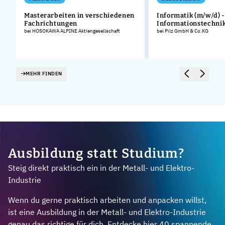
Masterarbeiten in verschiedenen
Informatik (m/w/d) -
Fachrichtungen
Informationstechni
bei HOSOKAWA ALPINE Aktiengesellschaft
bei Pilz GmbH & Co.KG
MEHR FINDEN
Ausbildung statt Studium?
Steig direkt praktisch ein in der Metall- und Elektro-
Industrie
Wenn du gerne praktisch arbeiten und anpacken willst,
ist eine Ausbildung in der Metall- und Elektro-Industrie
genau das richtige für dich. Entdecke hier 40 spannende