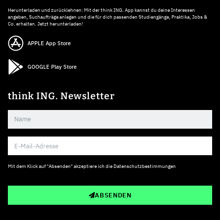
Herunterladen und zurücklehnen: Mit der think ING. App kannst du deine Interessen
angeben, Suchaufträge anlegen und die für dich passenden Studiengänge, Praktika, Jobs &
Co. erhalten. Jetzt herunterladen!
APPLE App Store
GOOGLE Play Store
think ING. Newsletter
Mit dem Klick auf "Absenden" akzeptiere ich die
Datenschutzbestimmungen
ABSENDEN