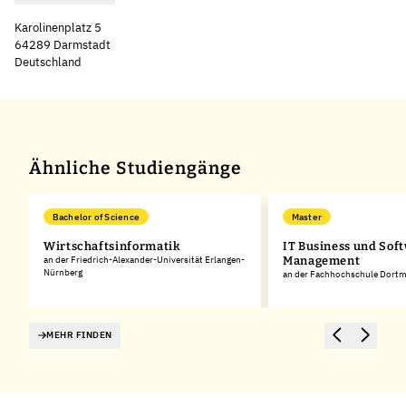
Karolinenplatz 5
64289 Darmstadt
Deutschland
Leaflet
|
©
OpenStreetMap
,
+
−
Ähnliche Studiengänge
Bachelor of Science
Master
Wirtschaftsinformatik
IT Business und Sof
an der Friedrich-Alexander-Universität Erlangen-
Management
Nürnberg
an der Fachhochschule Dort
MEHR FINDEN