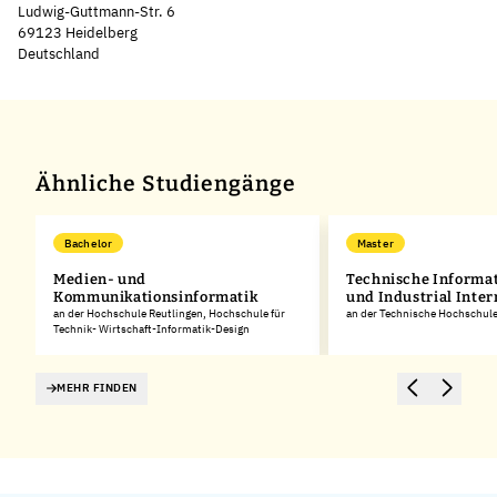
Ludwig-Guttmann-Str. 6
69123 Heidelberg
Deutschland
Leaflet
|
©
OpenStreetMap
,
+
−
Ähnliche Studiengänge
Bachelor
Master
Medien- und
Technische Informat
Kommunikationsinformatik
und Industrial Inter
an der Hochschule Reutlingen, Hochschule für
an der Technische Hochschu
Technik- Wirtschaft-Informatik-Design
MEHR FINDEN