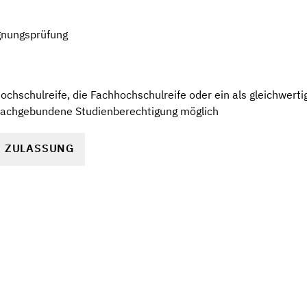
gnungsprüfung
chschulreife, die Fachhochschulreife oder ein als gleichwerti
fachgebundene Studienberechtigung möglich
R ZULASSUNG