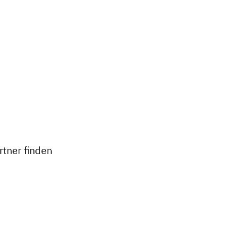
+
−
tner finden