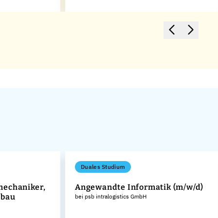
Duales Studium
mechaniker,
Angewandte Informatik (m/w/d)
nbau
bei psb intralogistics GmbH