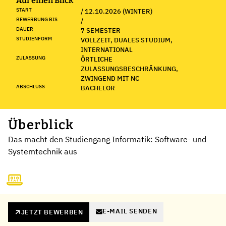
Auf einen Blick
START
/ 12.10.2026 (WINTER)
BEWERBUNG BIS
/
DAUER
7 SEMESTER
STUDIENFORM
VOLLZEIT, DUALES STUDIUM,
INTERNATIONAL
ZULASSUNG
ÖRTLICHE
ZULASSUNGSBESCHRÄNKUNG,
ZWINGEND MIT NC
ABSCHLUSS
BACHELOR
Überblick
Das macht den Studiengang Informatik: Software- und
Systemtechnik aus
E-MAIL SENDEN
JETZT BEWERBEN