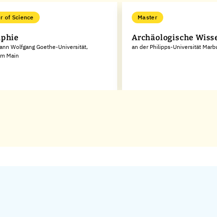
r of Science
Master
aphie
Archäologische Wiss
ann Wolfgang Goethe-Universität,
an der Philipps-Universität Marb
am Main