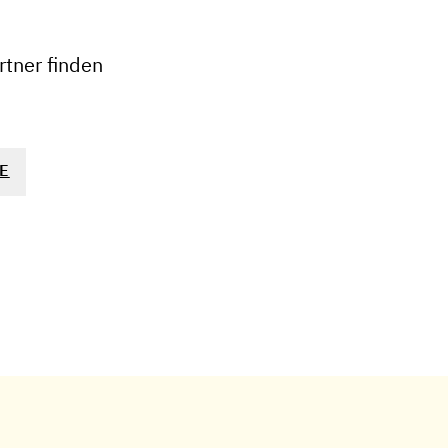
−
tner finden
E