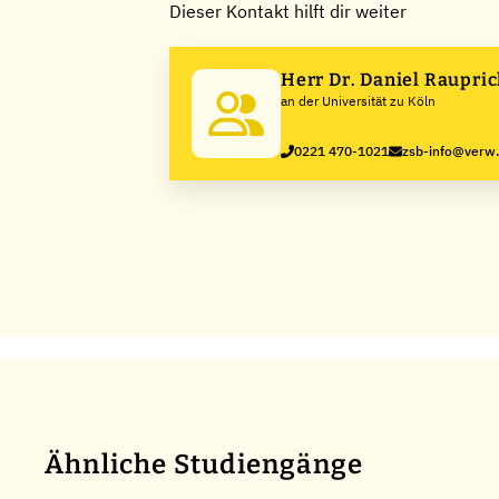
Dieser Kontakt hilft dir weiter
Herr Dr. Daniel Raupri
an der Universität zu Köln
0221 470-1021
zsb-info@verw.
Ähnliche Studiengänge