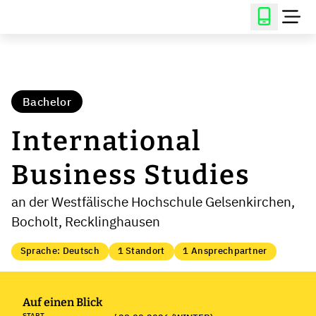
Bachelor
International
Business Studies
an der Westfälische Hochschule Gelsenkirchen,
Bocholt, Recklinghausen
Sprache: Deutsch
1 Standort
1 Ansprechpartner
Auf einen Blick
START