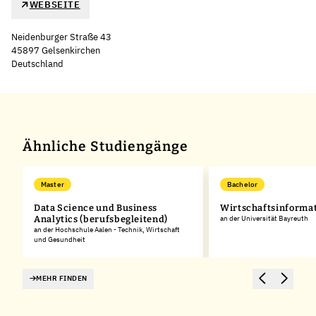
WEBSEITE
Neidenburger Straße 43
45897 Gelsenkirchen
Deutschland
Leaflet
|
©
OpenStreetMap
,
+
−
Ähnliche Studiengänge
Master
Bachelor
Data Science und Business
Wirtschaftsinforma
Analytics (berufsbegleitend)
an der Universität Bayreuth
an der Hochschule Aalen - Technik, Wirtschaft
und Gesundheit
MEHR FINDEN