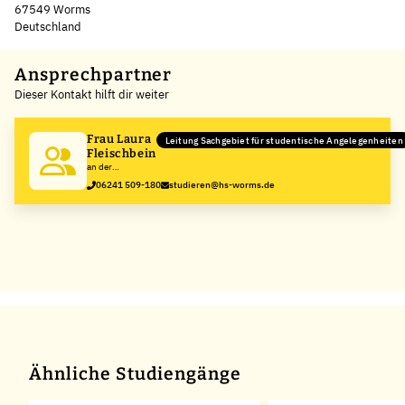
67549 Worms
Deutschland
Leaflet
|
©
OpenStreetMap
,
+
Ansprechpartner
Dieser Kontakt hilft dir weiter
−
Frau Laura
Leitung Sachgebiet für studentische Angelegenheiten
Fleischbein
an der
Hochschule
06241 509-180
studieren@hs-worms.de
Worms,
University of
Applied Sciences
Ähnliche Studiengänge