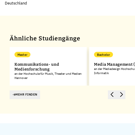
Deutschland
Leaflet
|
©
OpenStreetMap
,
+
−
Ähnliche Studiengänge
Master
Bachelor
Kommunikations- und
Media Management (
Medienforschung
an der Mediadesign Hochschul
Informatik
an der Hochschule für Musik, Theater und Medien
Hannover
MEHR FINDEN