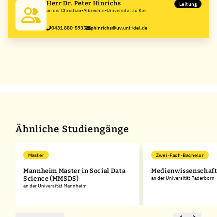
Herr Dr. Peter Hinrichs
Leitung
an der Christian-Albrechts-Universität zu Kiel
0431 880-5935
phinrichs@uv.uni-kiel.de
Ähnliche Studiengänge
Master
Zwei-Fach-Bachelor
Mannheim Master in Social Data
Medienwissenschaf
Science (MMSDS)
an der Universität Paderborn
an der Universität Mannheim