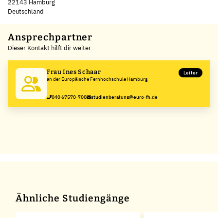
22143 Hamburg
Deutschland
Leaflet
|
©
OpenStreetMap
,
+
Ansprechpartner
Dieser Kontakt hilft dir weiter
−
Frau Ines Schaar
Leiter
an der Europäische Fernhochschule Hamburg
040 67570-700
studienberatung@euro-fh.de
Ähnliche Studiengänge