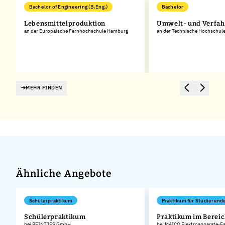
Bachelor of Engineering (B.Eng.)
Bachelor
Lebensmittelproduktion
Umwelt- und Verfah
an der Europäische Fernhochschule Hamburg
an der Technische Hochschul
MEHR FINDEN
Ähnliche Angebote
Schülerpraktikum
Praktikum für Studierend
Schülerpraktikum
Praktikum im Bereic
bei REINTJES GmbH
bei MAICO Elektroapparate-F