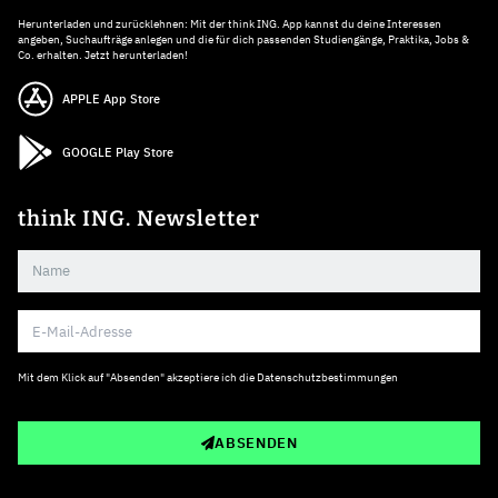
Herunterladen und zurücklehnen: Mit der think ING. App kannst du deine Interessen
angeben, Suchaufträge anlegen und die für dich passenden Studiengänge, Praktika, Jobs &
Co. erhalten. Jetzt herunterladen!
APPLE App Store
GOOGLE Play Store
think ING. Newsletter
Mit dem Klick auf "Absenden" akzeptiere ich die
Datenschutzbestimmungen
ABSENDEN