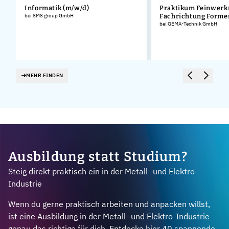
Informatik (m/w/d)
Praktikum Feinwerk
bei SMS group GmbH
Fachrichtung Form
bei GEMA-Technik GmbH
MEHR FINDEN
Ausbildung statt Studium?
Steig direkt praktisch ein in der Metall- und Elektro-
Industrie
Wenn du gerne praktisch arbeiten und anpacken willst,
ist eine Ausbildung in der Metall- und Elektro-Industrie
genau das richtige für dich. Entdecke hier 40 spannende