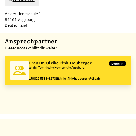
An der Hochschule 1
86161 Augsburg
Deutschland
Leaflet
|
©
OpenStreetMap
,
+
Ansprechpartner
Dieser Kontakt hilft dir weiter
−
Frau Dr. Ulrike Fink-Heuberger
Leiterin
an der Technische Hochschule Augsburg
0821 5586-3273
ulrike.fink-heuberger@tha.de