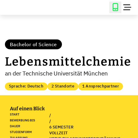
Bachelor of Science
Lebensmittelchemie
an der Technische Universität München
Sprache: Deutsch
2 Standorte
1 Ansprechpartner
Auf einen Blick
START
/
BEWERBUNG BIS
/
DAUER
6 SEMESTER
STUDIENFORM
VOLLZEIT
ZULASSUNG