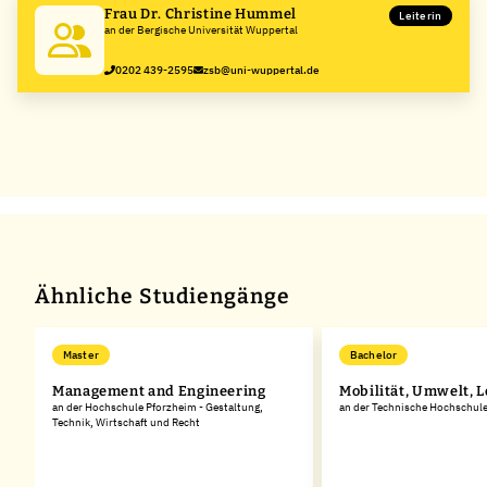
Frau Dr. Christine Hummel
Leiterin
an der Bergische Universität Wuppertal
0202 439-2595
zsb@uni-wuppertal.de
Ähnliche Studiengänge
Master
Bachelor
Management and Engineering
Mobilität, Umwelt, L
an der Hochschule Pforzheim - Gestaltung,
an der Technische Hochschul
Technik, Wirtschaft und Recht