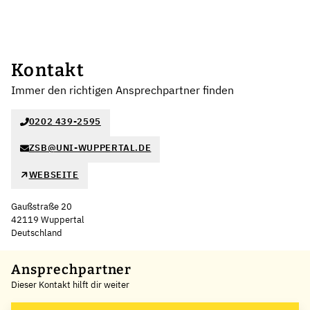
Kontakt
Immer den richtigen Ansprechpartner finden
0202 439-2595
ZSB@UNI-WUPPERTAL.DE
WEBSEITE
Gaußstraße 20
42119 Wuppertal
Deutschland
Leaflet
|
©
OpenStreetMap
,
+
Ansprechpartner
Dieser Kontakt hilft dir weiter
−