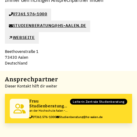
Immer den richtigen Ansprechpartner finden
07361 576-1000
STUDIENBERATUNG@HS-AALEN.DE
WEBSEITE
Beethovenstraße 1
73430 Aalen
Deutschland
Leaflet
|
©
OpenStreetMap
,
+
Ansprechpartner
Dieser Kontakt hilft dir weiter
−
Frau
Leiterin Zentrale Studienberatung
Studienberatung
Zentrale
an der Hochschule Aalen -
Technik, Wirtschaft und
07361 576-1000
Studienberatung@hs-aalen.de
Gesundheit