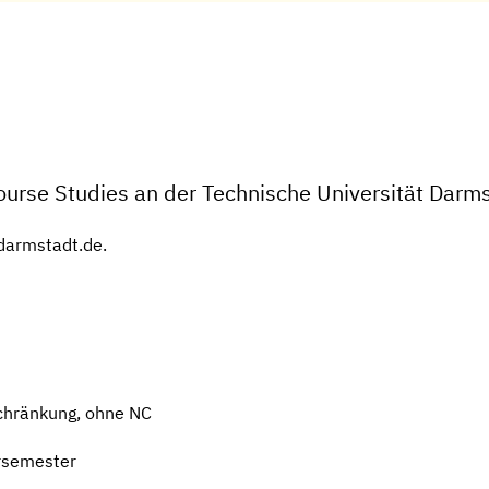
ourse Studies an der Technische Universität Darm
-darmstadt.de.
chränkung, ohne NC
rsemester