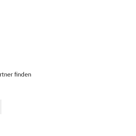
+
−
tner finden