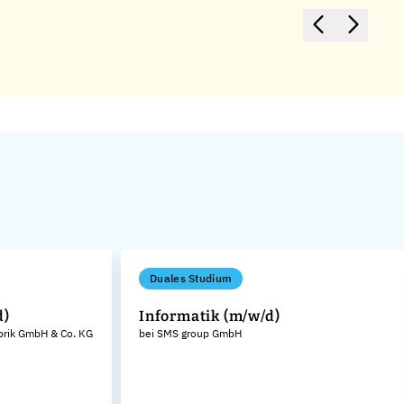
Duales Studium
d)
Informatik (m/w/d)
brik GmbH & Co. KG
bei SMS group GmbH