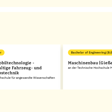
r
Bachelor of Engineering (B.E
biltechnologie -
Maschinenbau (Gieß
ltige Fahrzeug- und
an der Technische Hochschule 
bstechnik
chschule für angewandte Wissenschaften