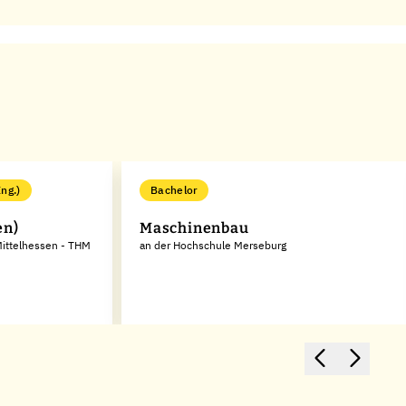
ng.)
Bachelor
en)
Maschinenbau
Mittelhessen - THM
an der Hochschule Merseburg