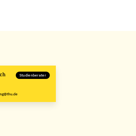
sch
Studienberater
ung@thu.de