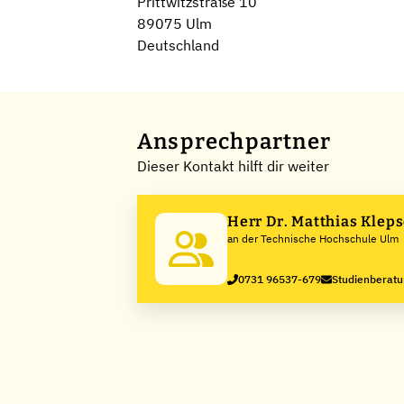
Prittwitzstraße 10
89075 Ulm
Deutschland
Ansprechpartner
Dieser Kontakt hilft dir weiter
Herr Dr. Matthias Klep
an der Technische Hochschule Ulm
0731 96537-679
Studienberat