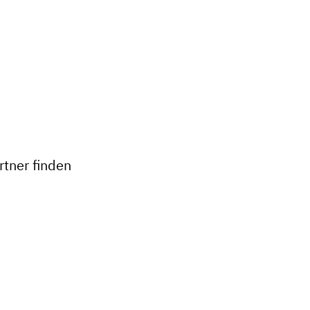
+
−
tner finden