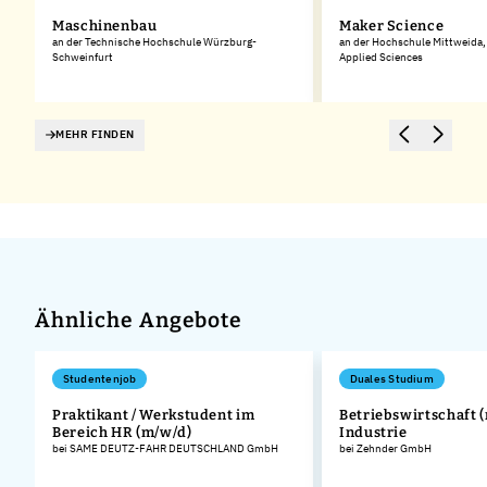
Maschinenbau
Maker Science
an der Technische Hochschule Würzburg-
an der Hochschule Mittweida, 
Schweinfurt
Applied Sciences
MEHR FINDEN
Ähnliche Angebote
Studentenjob
Duales Studium
,
Praktikant / Werkstudent im
Betriebswirtschaft (
Bereich HR (m/w/d)
Industrie
bei SAME DEUTZ-FAHR DEUTSCHLAND GmbH
bei Zehnder GmbH