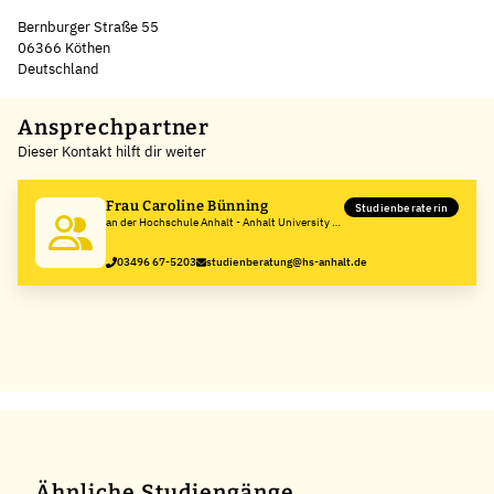
Bernburger Straße 55
06366 Köthen
Deutschland
Leaflet
|
©
OpenStreetMap
,
+
Ansprechpartner
Dieser Kontakt hilft dir weiter
−
Frau Caroline Bünning
Studienberaterin
an der Hochschule Anhalt - Anhalt University of
Applied Sciences
03496 67-5203
studienberatung@hs-anhalt.de
Ähnliche Studiengänge