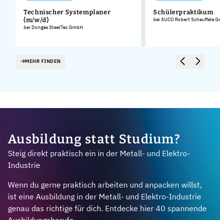
Technischer Systemplaner
Schülerpraktikum
(m/w/d)
bei SUCO Robert Scheuffele 
bei Donges SteelTec GmbH
MEHR FINDEN
Ausbildung statt Studium?
Steig direkt praktisch ein in der Metall- und Elektro-
Industrie
Wenn du gerne praktisch arbeiten und anpacken willst,
ist eine Ausbildung in der Metall- und Elektro-Industrie
genau das richtige für dich. Entdecke hier 40 spannende