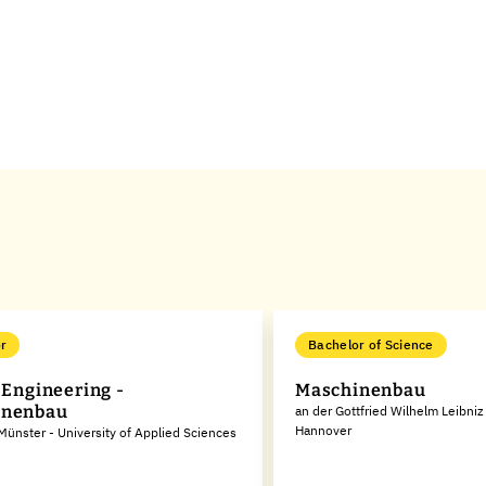
r
Bachelor of Science
 Engineering -
Maschinenbau
inenbau
an der Gottfried Wilhelm Leibniz
Hannover
Münster - University of Applied Sciences