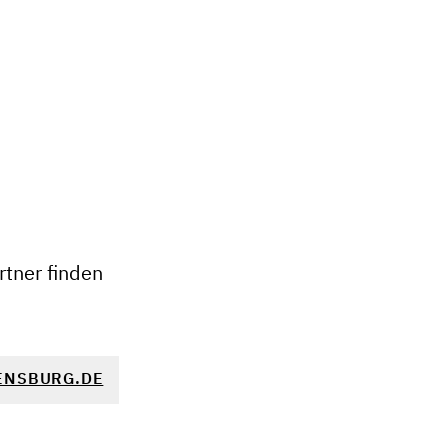
+
−
tner finden
ENSBURG.DE