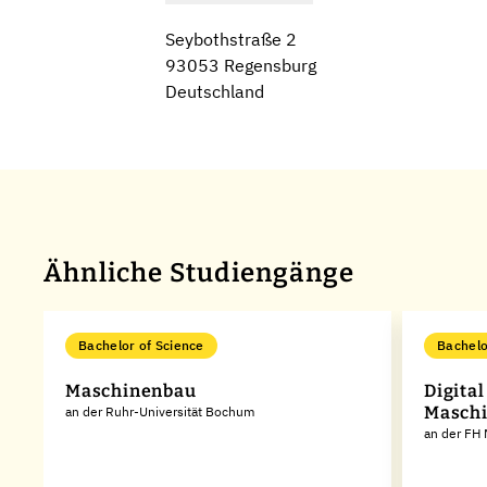
Seybothstraße 2
93053 Regensburg
Deutschland
Ähnliche Studiengänge
Bachelor of Science
Bachelo
Maschinenbau
Digital
Masch
an der Ruhr-Universität Bochum
an der FH 
ät