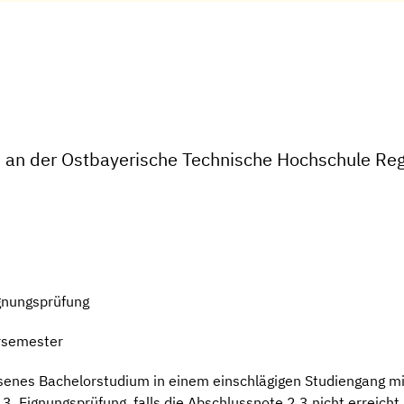
 an der Ostbayerische Technische Hochschule Re
gnungsprüfung
rsemester
senes Bachelorstudium in einem einschlägigen Studiengang mi
. Eignungsprüfung, falls die Abschlussnote 2,3 nicht erreicht 