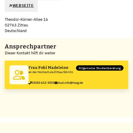
WEBSEITE
Theodor-Körner-Allee 16
02763 Zittau
Deutschland
Leaflet
|
©
OpenStreetMap
,
+
Ansprechpartner
Dieser Kontakt hilft dir weiter
−
Frau Pohl Madeleine
Allgemeine Studienberatung
an der Hochschule Zittau/Görlitz
03583 612-3055
stud.info@hszg.de