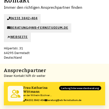
Kontakt
Immer den richtigen Ansprechpartner finden
06151 3842-404
BERATUNG@WB-FERNSTUDIUM.DE
WEBSEITE
Hilpertstr. 31
64295 Darmstadt
Deutschland
Leaflet
|
©
OpenStreetMap
,
+
Ansprechpartner
Dieser Kontakt hilft dir weiter
−
Frau Katharina
Leitung Interessentenberatung
Wittmann
an der Wilhelm Büchner
Hochschule
06151 3842-404
beratung@wb-fernstudium.de