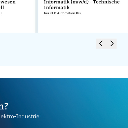
rwesen
Informatik (m/w/d) - Technische
ll
Informatik
H
bei KEB Automation KG
m?
lektro-Industrie