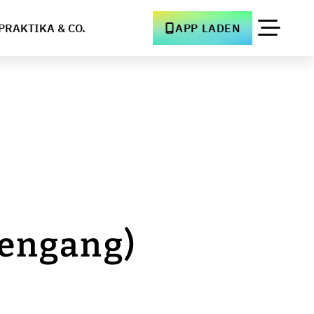
PRAKTIKA & CO.
APP LADEN
t
iengang)