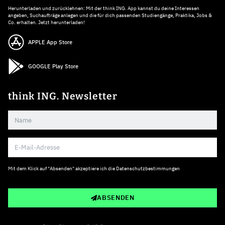
Herunterladen und zurücklehnen: Mit der think ING. App kannst du deine Interessen
angeben, Suchaufträge anlegen und die für dich passenden Studiengänge, Praktika, Jobs &
Co. erhalten. Jetzt herunterladen!
APPLE App Store
GOOGLE Play Store
think ING. Newsletter
Mit dem Klick auf "Absenden" akzeptiere ich die
Datenschutzbestimmungen
ABSENDEN