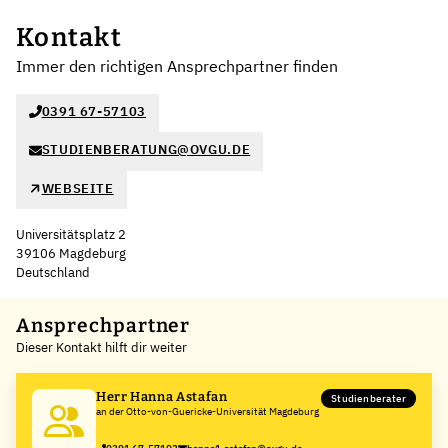
Kontakt
Immer den richtigen Ansprechpartner finden
0391 67-57103
STUDIENBERATUNG@OVGU.DE
WEBSEITE
Universitätsplatz 2
39106 Magdeburg
Deutschland
Leaflet
|
©
OpenStreetMap
,
+
Ansprechpartner
Dieser Kontakt hilft dir weiter
−
Herr Hanna Astafan
Studienberater
an der Otto-von-Guericke-Universität Magdeburg