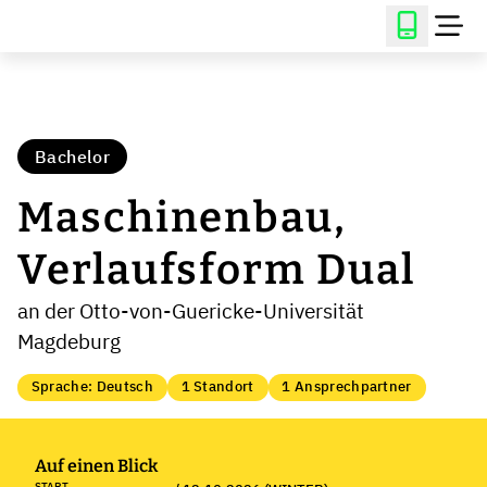
Bachelor
Maschinenbau,
Verlaufsform Dual
an der Otto-von-Guericke-Universität
Magdeburg
Sprache: Deutsch
1 Standort
1 Ansprechpartner
Auf einen Blick
START