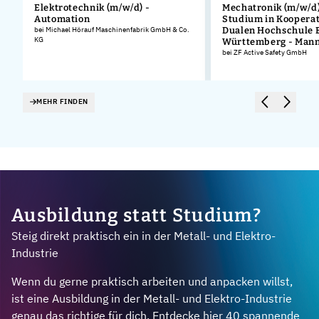
Elektrotechnik (m/w/d) -
Mechatronik (m/w/d)
Automation
Studium in Kooperat
.
bei Michael Hörauf Maschinenfabrik GmbH & Co.
Dualen Hochschule 
KG
Württemberg - Man
bei ZF Active Safety GmbH
MEHR FINDEN
Ausbildung statt Studium?
Steig direkt praktisch ein in der Metall- und Elektro-
Industrie
Wenn du gerne praktisch arbeiten und anpacken willst,
ist eine Ausbildung in der Metall- und Elektro-Industrie
genau das richtige für dich. Entdecke hier 40 spannende