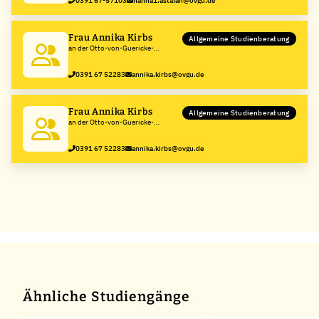
0391 67-57103
hanna1.astafan@ovgu.de
Frau Annika Kirbs
Allgemeine Studienberatung
an der Otto-von-Guericke-
Universität Magdeburg
0391 67 52283
annika.kirbs@ovgu.de
Frau Annika Kirbs
Allgemeine Studienberatung
an der Otto-von-Guericke-
Universität Magdeburg
0391 67 52283
annika.kirbs@ovgu.de
Ähnliche Studiengänge