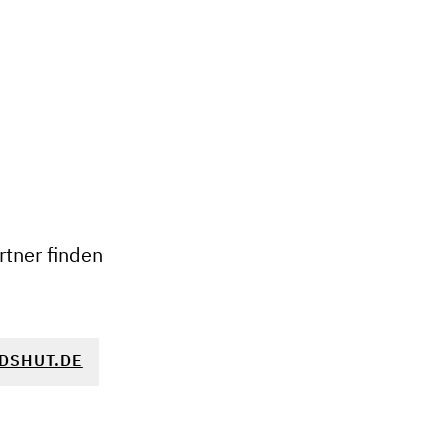
+
−
tner finden
DSHUT.DE