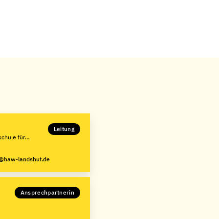
Leitung
chule für
g@haw-landshut.de
Ansprechpartnerin