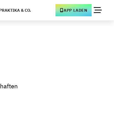
PRAKTIKA & CO.
APP LADEN
k
haften