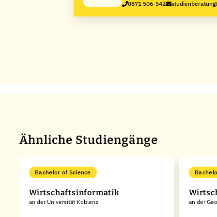
0871 506-542
studienberatun
Ähnliche Studiengänge
Bachelor of Science
Bachelo
Wirtschaftsinformatik
Wirtsc
an der Universität Koblenz
an der Geo