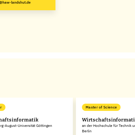
g@haw-landshut.de
r
Master of Science
haftsinformatik
Wirtschaftsinformat
rg-August-Universität Göttingen
an der Hochschule für Technik u
Berlin