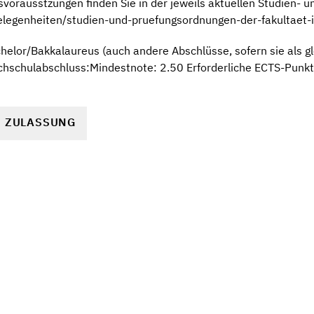
vorausstzungen finden Sie in der jeweils aktuellen Studien- 
gelegenheiten/studien-und-pruefungsordnungen-der-fakultaet-
elor/Bakkalaureus (auch andere Abschlüsse, sofern sie als gl
hschulabschluss:Mindestnote: 2.50 Erforderliche ECTS-Punkt
R ZULASSUNG