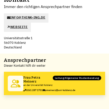
Immer den richtigen Ansprechpartner finden
INFO@THINK-ING.DE
WEBSEITE
Universitätsstraße 1
56070 Koblenz
Deutschland
Leaflet
|
©
OpenStreetMap
,
+
Ansprechpartner
Dieser Kontakt hilft dir weiter
−
Frau Petra
Leitung Allgemeine Studienberatung
Meinerz
an der Universität Koblenz
0261 287 1751
pmeinerz@uni-koblenz.de