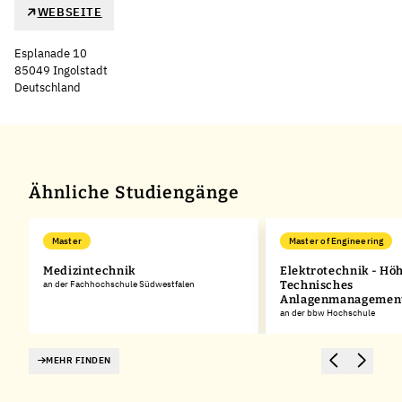
WEBSEITE
Esplanade 10
85049 Ingolstadt
Deutschland
Leaflet
|
©
OpenStreetMap
,
+
−
Ähnliche Studiengänge
Master
Master of Engineering
Medizintechnik
Elektrotechnik - Hö
an der Fachhochschule Südwestfalen
Technisches
Anlagenmanagemen
an der bbw Hochschule
MEHR FINDEN