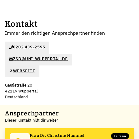
Kontakt
Immer den richtigen Ansprechpartner finden
0202 439-2595
ZSB@UNI-WUPPERTAL.DE
WEBSEITE
Gaußstraße 20
42119 Wuppertal
Deutschland
Leaflet
|
©
OpenStreetMap
,
+
Ansprechpartner
Dieser Kontakt hilft dir weiter
−
Frau Dr. Christine Hummel
Leiterin