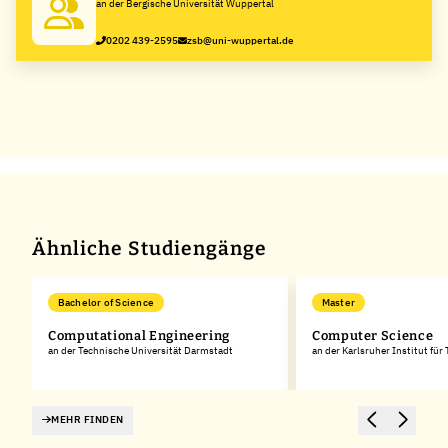
an der Bergische Universität Wuppertal
0202 439-2595
zsb@uni-wuppertal.de
Ähnliche Studiengänge
Bachelor of Science
Master
Computational Engineering
Computer Science
an der Technische Universität Darmstadt
an der Karlsruher Institut für
MEHR FINDEN