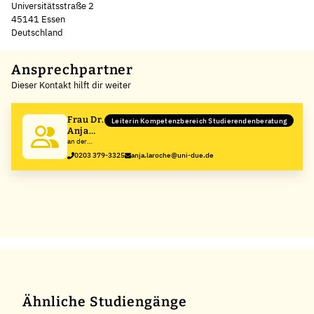
Universitätsstraße 2
45141 Essen
Deutschland
Leaflet
|
©
OpenStreetMap
,
+
Ansprechpartner
Dieser Kontakt hilft dir weiter
−
Frau Dr.
Leiterin Kompetenzbereich Studierendenberatung
Anja
Laroche
an der
Universität
0203 379-3325
anja.laroche@uni-due.de
Duisburg-
Essen
Ähnliche Studiengänge