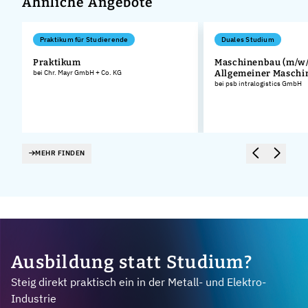
Ähnliche Angebote
Praktikum für Studierende
Duales Studium
Praktikum
Maschinenbau (m/w/
bei Chr. Mayr GmbH + Co. KG
Allgemeiner Masch
bei psb intralogistics GmbH
MEHR FINDEN
Ausbildung statt Studium?
Steig direkt praktisch ein in der Metall- und Elektro-
Industrie