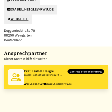
ISABEL.HEIGLE@RWU.DE
WEBSEITE
Doggenriedstraße 70
88250 Weingarten
Deutschland
Leaflet
|
©
OpenStreetMap
,
+
Ansprechpartner
Dieser Kontakt hilft dir weiter
−
Frau Isabel Heigle
Zentrale Studienberatung
an der Hochschule Ravensburg-
Weingarten
0751 501 9627
isabel.heigle@rwu.de