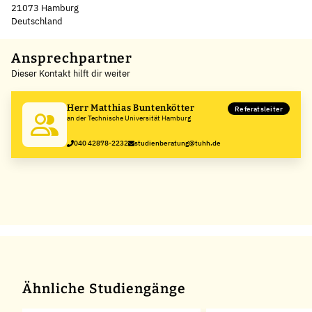
21073 Hamburg
Deutschland
Leaflet
|
©
OpenStreetMap
,
+
Ansprechpartner
Dieser Kontakt hilft dir weiter
−
Herr Matthias Buntenkötter
Referatsleiter
an der Technische Universität Hamburg
040 42878-2232
studienberatung@tuhh.de
Ähnliche Studiengänge