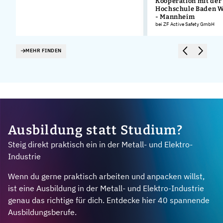
Kooperation mit der
Hochschule Baden 
- Mannheim
bei ZF Active Safety GmbH
MEHR FINDEN
Ausbildung statt Studium?
Steig direkt praktisch ein in der Metall- und Elektro-
Industrie
Wenn du gerne praktisch arbeiten und anpacken willst,
ist eine Ausbildung in der Metall- und Elektro-Industrie
genau das richtige für dich. Entdecke hier 40 spannende
Ausbildungsberufe.