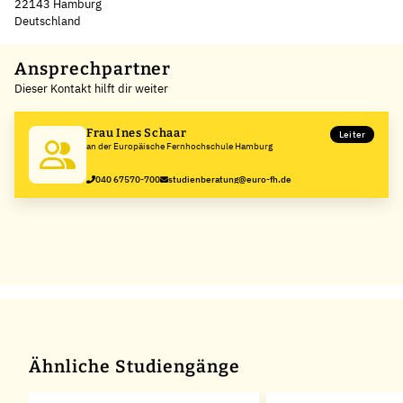
22143 Hamburg
Deutschland
Leaflet
|
©
OpenStreetMap
,
+
Ansprechpartner
Dieser Kontakt hilft dir weiter
−
Frau Ines Schaar
Leiter
an der Europäische Fernhochschule Hamburg
040 67570-700
studienberatung@euro-fh.de
Ähnliche Studiengänge