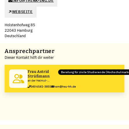
INFO@THINK-ING.DE
WEBSEITE
Holstenhofweg 85
22043 Hamburg
Deutschland
Leaflet
|
©
OpenStreetMap
,
+
Ansprechpartner
Dieser Kontakt hilft dir weiter
−
Frau Astrid
Beratung für zivile Studierende (Hochschulmark
Strüßmann
an der Helmut-
Schmidt-
040 6541-3855
hsm@hsu-hh.de
Universität/Universität
der Bundeswehr
Hamburg