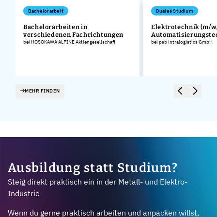
Bachelorarbeit
Duales Studium
Bachelorarbeiten in
Elektrotechnik (m/w/
verschiedenen Fachrichtungen
Automatisierungste
bei HOSOKAWA ALPINE Aktiengesellschaft
bei psb intralogistics GmbH
MEHR FINDEN
Ausbildung statt Studium?
Steig direkt praktisch ein in der Metall- und Elektro-
Industrie
Wenn du gerne praktisch arbeiten und anpacken willst,