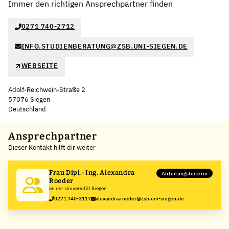
Immer den richtigen Ansprechpartner finden
0271 740-2712
INFO.STUDIENBERATUNG@ZSB.UNI-SIEGEN.DE
WEBSEITE
Adolf-Reichwein-Straße 2
57076 Siegen
Deutschland
Leaflet
|
©
OpenStreetMap
,
+
Ansprechpartner
Dieser Kontakt hilft dir weiter
−
Frau Dipl.-Ing. Alexandra
Abteilungsleiterin
Roeder
an der Universität Siegen
0271 740-3117
alexandra.roeder@zsb.uni-siegen.de