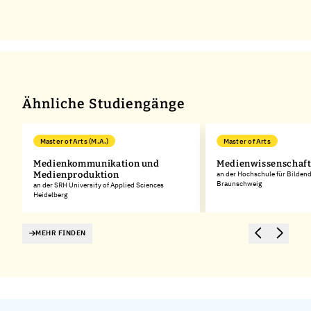
Ähnliche Studiengänge
Master of Arts (M.A.)
Master of Arts
Medienkommunikation und
Medienwissenschaf
Medienproduktion
an der Hochschule für Bilden
Braunschweig
an der SRH University of Applied Sciences
Heidelberg
MEHR FINDEN