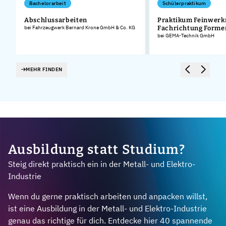
Bachelorarbeit
Schülerpraktikum
Abschlussarbeiten
Praktikum Feinwerk
bei Fahrzeugwerk Bernard Krone GmbH & Co. KG
Fachrichtung Form
.
bei GEMA-Technik GmbH
MEHR FINDEN
Ausbildung statt Studium?
Steig direkt praktisch ein in der Metall- und Elektro-
Industrie
Wenn du gerne praktisch arbeiten und anpacken willst,
ist eine Ausbildung in der Metall- und Elektro-Industrie
genau das richtige für dich. Entdecke hier 40 spannende