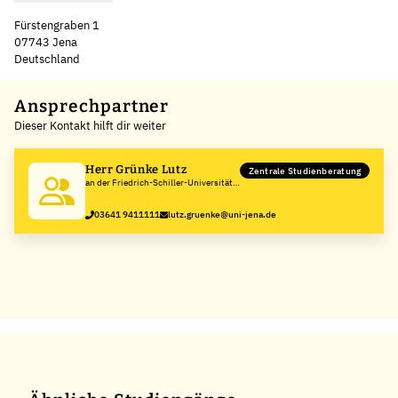
Fürstengraben 1
07743 Jena
Deutschland
Leaflet
|
©
OpenStreetMap
,
+
Ansprechpartner
Dieser Kontakt hilft dir weiter
−
Herr Grünke Lutz
Zentrale Studienberatung
an der Friedrich-Schiller-Universität
Jena
03641 9411111
lutz.gruenke@uni-jena.de