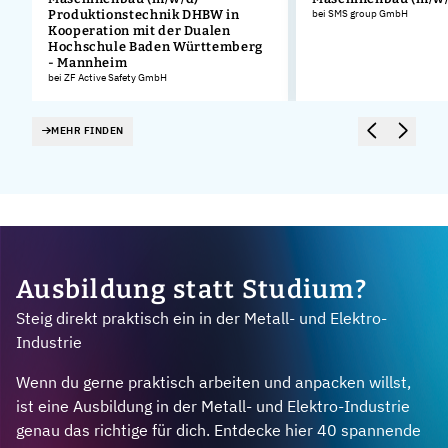
Produktionstechnik DHBW in
bei SMS group GmbH
Kooperation mit der Dualen
Hochschule Baden Württemberg
- Mannheim
bei ZF Active Safety GmbH
MEHR FINDEN
Ausbildung statt Studium?
Steig direkt praktisch ein in der Metall- und Elektro-
Industrie
Wenn du gerne praktisch arbeiten und anpacken willst,
ist eine Ausbildung in der Metall- und Elektro-Industrie
genau das richtige für dich. Entdecke hier 40 spannende