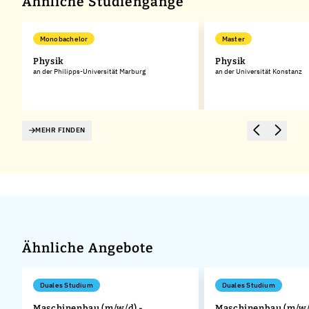
Ähnliche Studiengänge
Monobachelor
Master
Physik
Physik
an der Philipps-Universität Marburg
an der Universität Konstanz
MEHR FINDEN
Ähnliche Angebote
Duales Studium
Duales Studium
Maschinenbau (m/w/d) -
Maschinenbau (m/w/