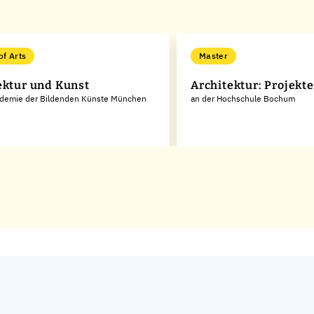
of Arts
Master
ektur und Kunst
Architektur: Projekt
ademie der Bildenden Künste München
an der Hochschule Bochum