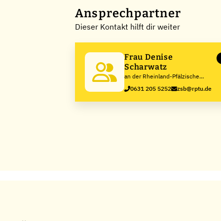
Ansprechpartner
Dieser Kontakt hilft dir weiter
Frau Denise
Scharwatz
an der Rheinland-Pfälzische
Technische Universität
0631 205 5252
zsb@rptu.de
Kaiserslautern-Landau