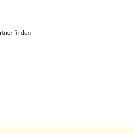
+
−
tner finden