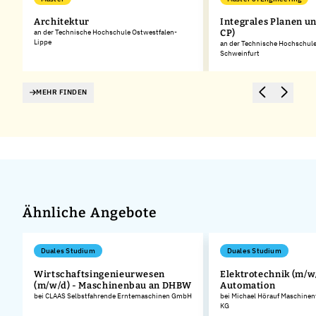
Architektur
Integrales Planen u
an der Technische Hochschule Ostwestfalen-
CP)
Lippe
an der Technische Hochschul
Schweinfurt
MEHR FINDEN
Ähnliche Angebote
Duales Studium
Duales Studium
Wirtschaftsingenieurwesen
Elektrotechnik (m/w/
(m/w/d) - Maschinenbau an DHBW
Automation
bei CLAAS Selbstfahrende Erntemaschinen GmbH
bei Michael Hörauf Maschinen
KG